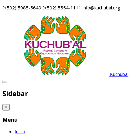
(+502) 5985-5649
(+502) 5554-1111
info@kuchubal.org
Kuchubal
Sidebar
×
Menu
Inicio