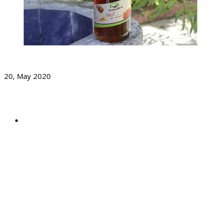
Día Mundial De Las Abejas
20, May 2020
Dirección
Cantón Curruchique, sector Chilcas,
3-101 Zona 3
Salcajá, Quetzaltenango
Guatemala.
Horario
Lunes a Viernes
8:00 a 16:00 Hrs.