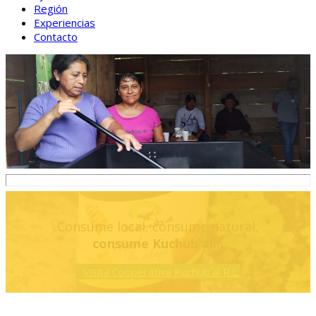
Región
Experiencias
Contacto
Consume local, consume natural,
consume Kuchub'al...
Visita Cooperativa Kuchub´al R.L.