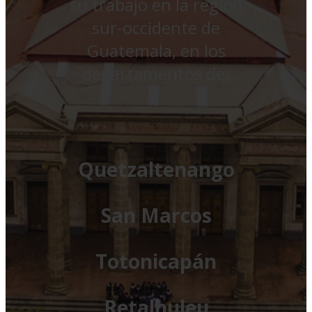
su trabajo en la región
sur-occidente de
Guatemala, en los
departamentos de:
Quetzaltenango
San Marcos
Totonicapán
Retalhuleu