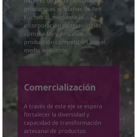
mujeres de las organizaciones
productivas solidarias de Red
Kuchub’al, mediante la
incorporación de tecnologías
apropiadas y procesos de
producción compatibles con el
medio ambiente.
Comercialización
A través de este eje se espera
fortalecer la diversidad y
capacidad de transformación
artesanal de productos