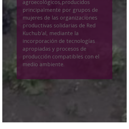
agroecológicos,producidos
principalmente por grupos de
mujeres de las organizaciones
productivas solidarias de Red
Kuchub’al, mediante la
incorporación de tecnologías
apropiadas y procesos de
producción compatibles con el
medio ambiente.