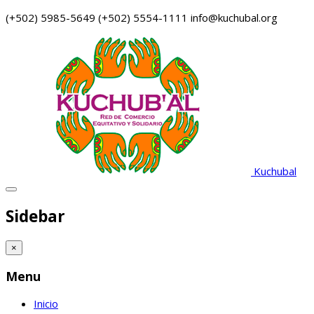
(+502) 5985-5649
(+502) 5554-1111
info@kuchubal.org
Kuchubal
Sidebar
×
Menu
Inicio