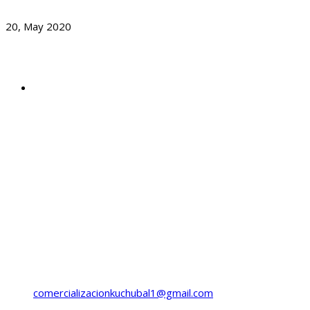
Día Mundial De Las Abejas
20, May 2020
Dirección
Cantón Curruchique, sector Chilcas,
3-101 Zona 3
Salcajá, Quetzaltenango
Guatemala.
Horario
Lunes a Viernes
8:00 a 16:00 Hrs.
Llama ahora:
(+502) 5985-5649
(+502) 5554-1111
comercializacionkuchubal1@gmail.com